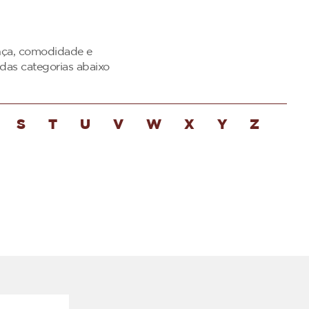
ança, comodidade e
das categorias abaixo
S
T
U
V
W
X
Y
Z