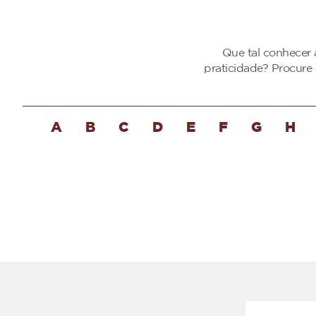
Que tal conhecer 
praticidade? Procure
A
B
C
D
E
F
G
H