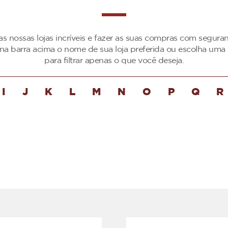
as nossas lojas incríveis e fazer as suas compras com segur
 na barra acima o nome de sua loja preferida ou escolha uma 
para filtrar apenas o que você deseja.
I
J
K
L
M
N
O
P
Q
R