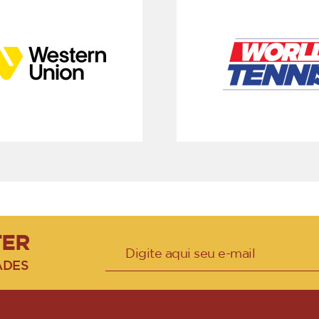
TER
ADES