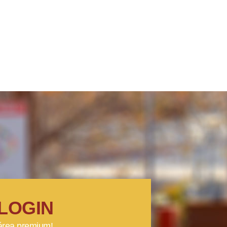
LOGIN
 área premium!