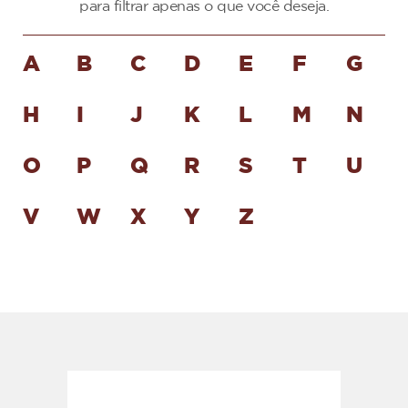
para filtrar apenas o que você deseja.
A
B
C
D
E
F
G
H
I
J
K
L
M
N
O
P
Q
R
S
T
U
V
W
X
Y
Z