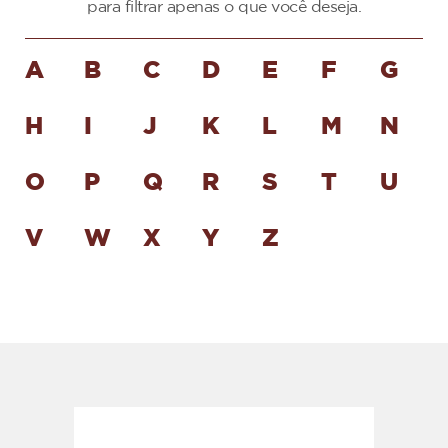
para filtrar apenas o que você deseja.
A
B
C
D
E
F
G
H
I
J
K
L
M
N
O
P
Q
R
S
T
U
V
W
X
Y
Z