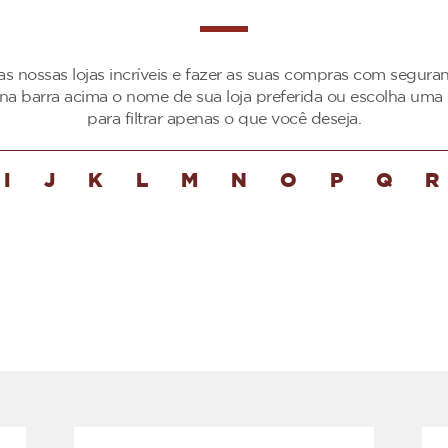
as nossas lojas incríveis e fazer as suas compras com segur
 na barra acima o nome de sua loja preferida ou escolha uma 
para filtrar apenas o que você deseja.
I
J
K
L
M
N
O
P
Q
R