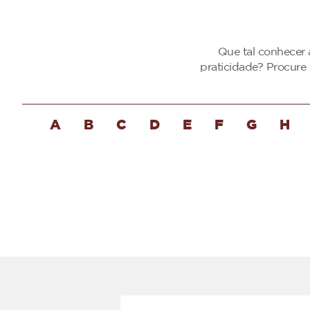
Que tal conhecer 
praticidade? Procure
A
B
C
D
E
F
G
H