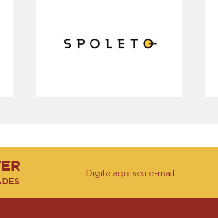
TER
ADES