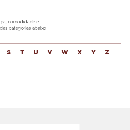
ança, comodidade e
das categorias abaixo
S
T
U
V
W
X
Y
Z