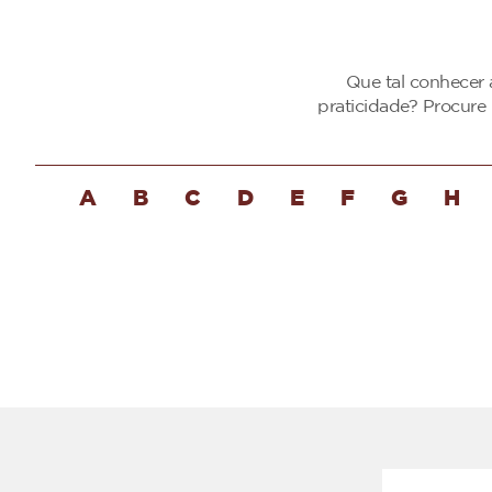
Que tal conhecer 
praticidade? Procure
A
B
C
D
E
F
G
H