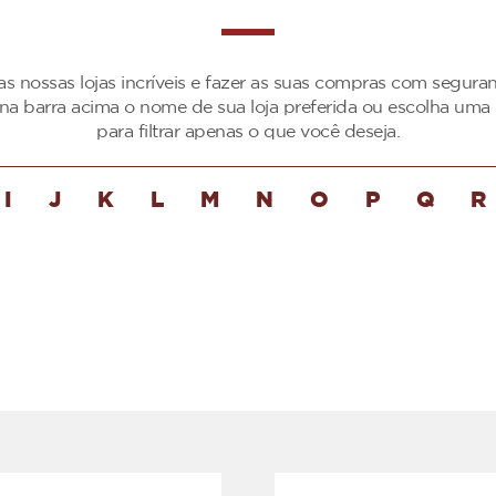
as nossas lojas incríveis e fazer as suas compras com segur
 na barra acima o nome de sua loja preferida ou escolha uma 
para filtrar apenas o que você deseja.
I
J
K
L
M
N
O
P
Q
R