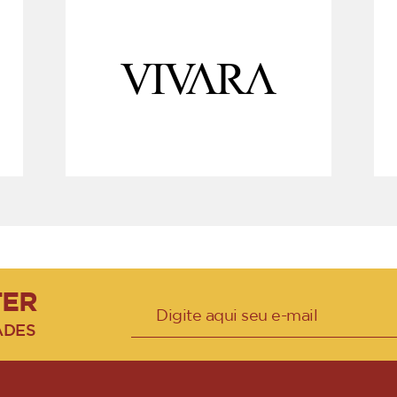
TER
ADES