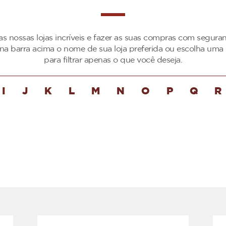
as nossas lojas incríveis e fazer as suas compras com segur
 na barra acima o nome de sua loja preferida ou escolha uma 
para filtrar apenas o que você deseja.
I
J
K
L
M
N
O
P
Q
R