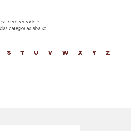
ança, comodidade e
das categorias abaixo
S
T
U
V
W
X
Y
Z