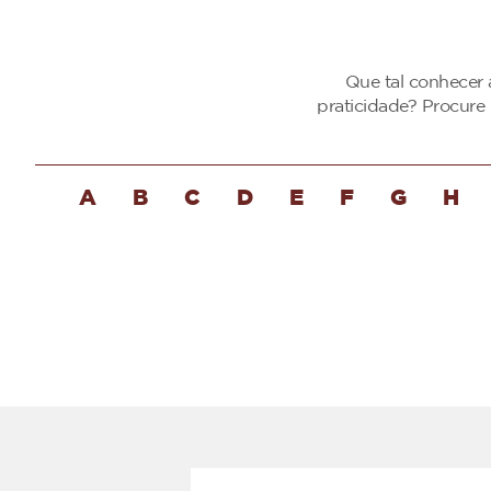
Que tal conhecer 
praticidade? Procure
A
B
C
D
E
F
G
H