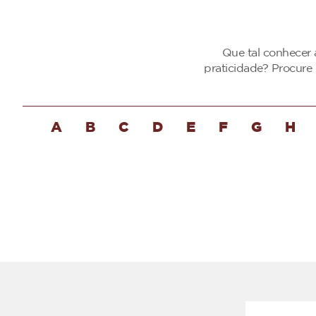
Que tal conhecer 
praticidade? Procure
A
B
C
D
E
F
G
H