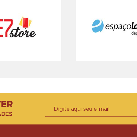
TER
ADES