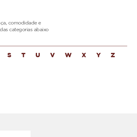
ança, comodidade e
das categorias abaixo
S
T
U
V
W
X
Y
Z