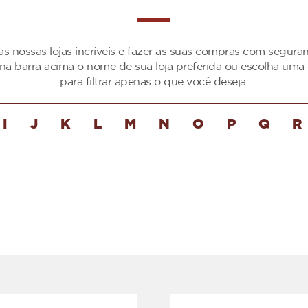
as nossas lojas incríveis e fazer as suas compras com segur
 na barra acima o nome de sua loja preferida ou escolha uma 
para filtrar apenas o que você deseja.
I
J
K
L
M
N
O
P
Q
R