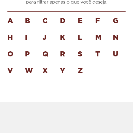
para filtrar apenas o que você deseja.
A
B
C
D
E
F
G
H
I
J
K
L
M
N
O
P
Q
R
S
T
U
V
W
X
Y
Z