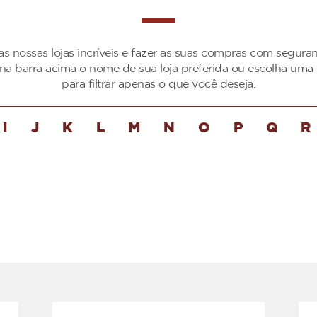
as nossas lojas incríveis e fazer as suas compras com segur
 na barra acima o nome de sua loja preferida ou escolha uma 
para filtrar apenas o que você deseja.
I
J
K
L
M
N
O
P
Q
R