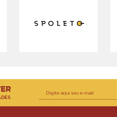
TER
ADES