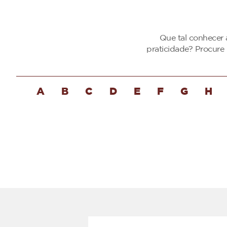
Que tal conhecer 
praticidade? Procure
A
B
C
D
E
F
G
H