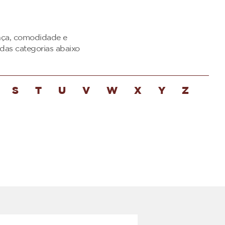
ança, comodidade e
das categorias abaixo
S
T
U
V
W
X
Y
Z