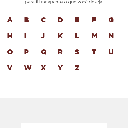
para filtrar apenas o que você deseja.
A
B
C
D
E
F
G
H
I
J
K
L
M
N
O
P
Q
R
S
T
U
V
W
X
Y
Z