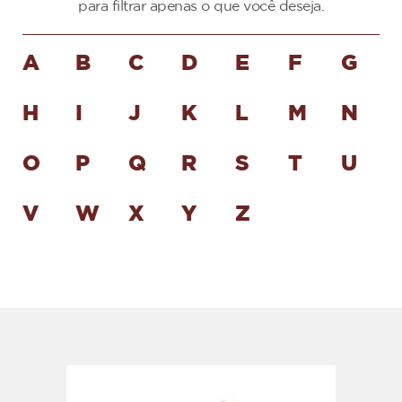
para filtrar apenas o que você deseja.
A
B
C
D
E
F
G
H
I
J
K
L
M
N
O
P
Q
R
S
T
U
V
W
X
Y
Z