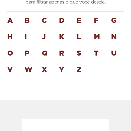
para filtrar apenas o que você deseja.
A
B
C
D
E
F
G
H
I
J
K
L
M
N
O
P
Q
R
S
T
U
V
W
X
Y
Z