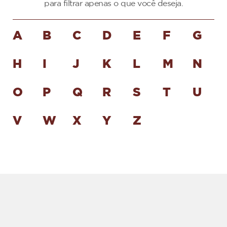
para filtrar apenas o que você deseja.
A
B
C
D
E
F
G
H
I
J
K
L
M
N
O
P
Q
R
S
T
U
V
W
X
Y
Z