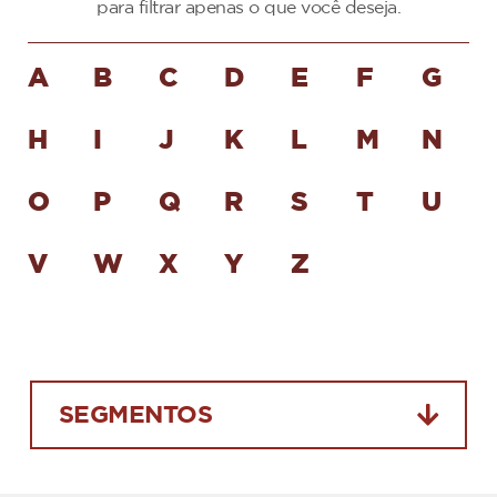
para filtrar apenas o que você deseja.
A
B
C
D
E
F
G
H
I
J
K
L
M
N
O
P
Q
R
S
T
U
V
W
X
Y
Z
SEGMENTOS