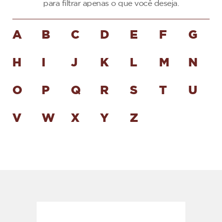
para filtrar apenas o que você deseja.
A
B
C
D
E
F
G
H
I
J
K
L
M
N
O
P
Q
R
S
T
U
V
W
X
Y
Z