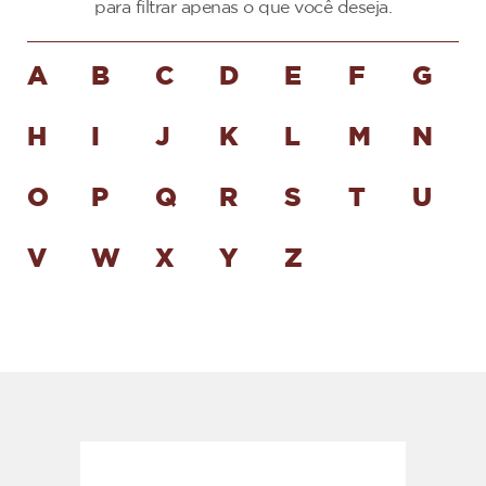
para filtrar apenas o que você deseja.
A
B
C
D
E
F
G
H
I
J
K
L
M
N
O
P
Q
R
S
T
U
V
W
X
Y
Z