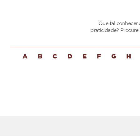
Que tal conhecer 
praticidade? Procure
A
B
C
D
E
F
G
H