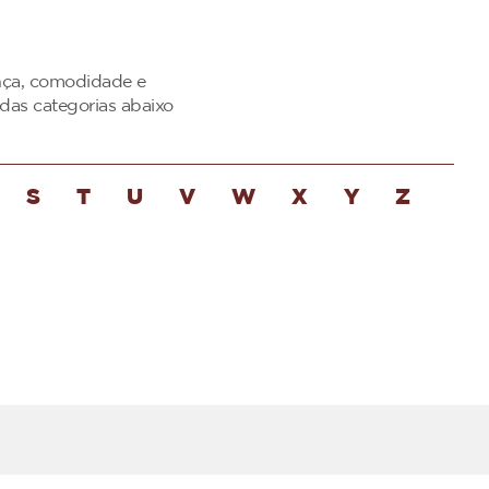
ança, comodidade e
das categorias abaixo
S
T
U
V
W
X
Y
Z