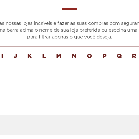
as nossas lojas incríveis e fazer as suas compras com segur
 na barra acima o nome de sua loja preferida ou escolha uma 
para filtrar apenas o que você deseja.
I
J
K
L
M
N
O
P
Q
R