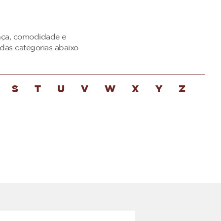
ança, comodidade e
das categorias abaixo
S
T
U
V
W
X
Y
Z