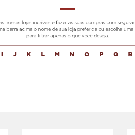
as nossas lojas incríveis e fazer as suas compras com segur
 na barra acima o nome de sua loja preferida ou escolha uma 
para filtrar apenas o que você deseja.
I
J
K
L
M
N
O
P
Q
R