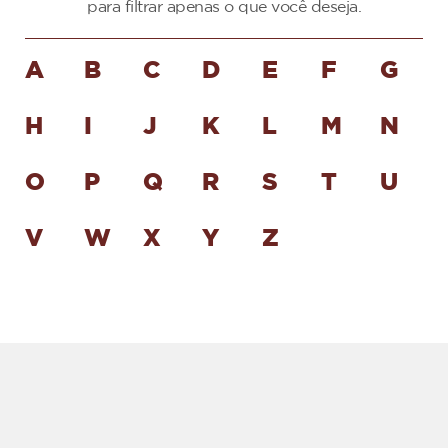
para filtrar apenas o que você deseja.
A
B
C
D
E
F
G
H
I
J
K
L
M
N
O
P
Q
R
S
T
U
V
W
X
Y
Z