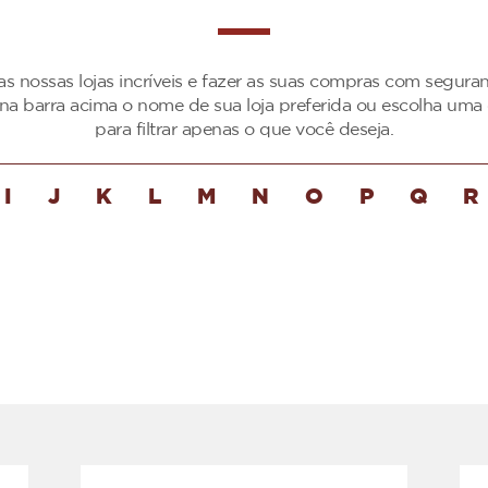
as nossas lojas incríveis e fazer as suas compras com segur
 na barra acima o nome de sua loja preferida ou escolha uma 
para filtrar apenas o que você deseja.
I
J
K
L
M
N
O
P
Q
R