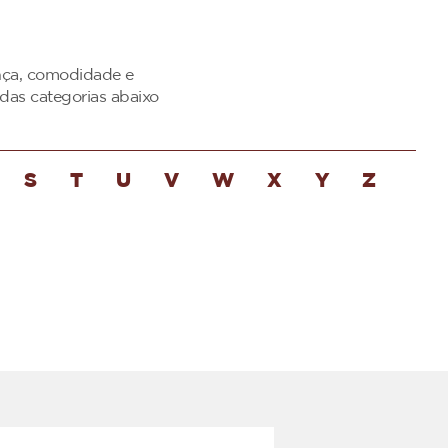
ança, comodidade e
das categorias abaixo
S
T
U
V
W
X
Y
Z