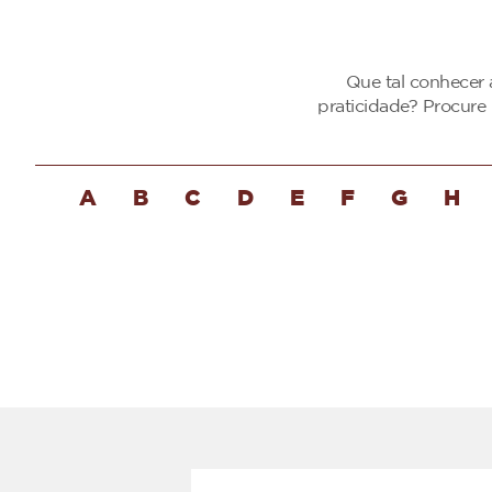
Que tal conhecer 
praticidade? Procure
A
B
C
D
E
F
G
H