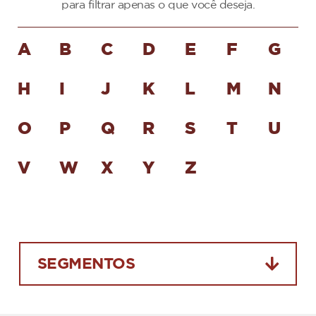
para filtrar apenas o que você deseja.
A
B
C
D
E
F
G
H
I
J
K
L
M
N
O
P
Q
R
S
T
U
V
W
X
Y
Z
SEGMENTOS