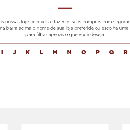
as nossas lojas incríveis e fazer as suas compras com segur
 na barra acima o nome de sua loja preferida ou escolha uma 
para filtrar apenas o que você deseja.
I
J
K
L
M
N
O
P
Q
R