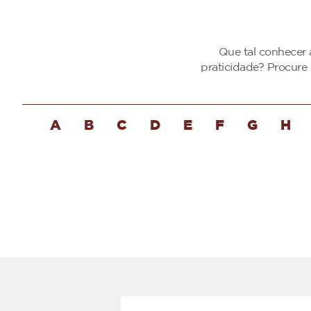
Que tal conhecer 
praticidade? Procure
A
B
C
D
E
F
G
H