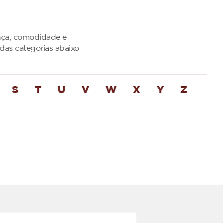
ança, comodidade e
das categorias abaixo
S
T
U
V
W
X
Y
Z