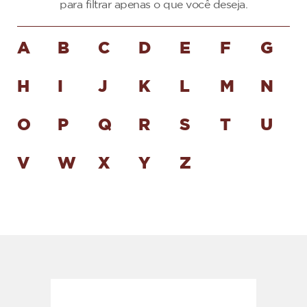
para filtrar apenas o que você deseja.
A
B
C
D
E
F
G
H
I
J
K
L
M
N
O
P
Q
R
S
T
U
V
W
X
Y
Z