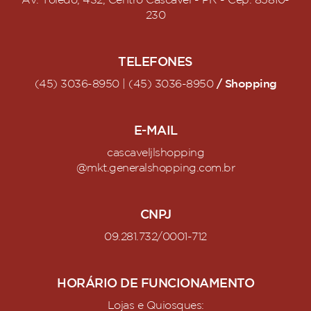
Av. Toledo, 432, Centro Cascavel - PR - Cep: 85810-
230
TELEFONES
/ Shopping
(45) 3036-8950 | (45) 3036-8950
E-MAIL
cascaveljlshopping
@mkt.generalshopping.com.br
CNPJ
09.281.732/0001-712
HORÁRIO DE FUNCIONAMENTO
Lojas e Quiosques: