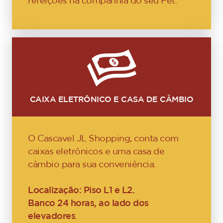
refeições na companhia do seu Pet.
CAIXA ELETRÔNICO E CASA DE CÂMBIO
O Cascavel JL Shopping, conta com
caixas eletrônicos e uma casa de
câmbio para sua conveniência.
Localização: Piso L1 e L2.
Banco 24 horas, ao lado dos
elevadores
.