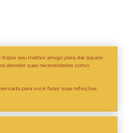
 trazer seu melhor amigo para dar aquele
para atender suas necessidades como
servada para você fazer suas refeições