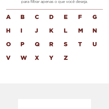
para filtrar apenas o que você deseja.
A
B
C
D
E
F
G
H
I
J
K
L
M
N
O
P
Q
R
S
T
U
V
W
X
Y
Z