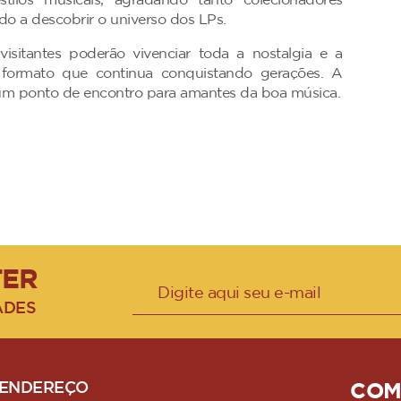
tilos musicais, agradando tanto colecionadores
o a descobrir o universo dos LPs.
visitantes poderão vivenciar toda a nostalgia e a
o formato que continua conquistando gerações. A
r um ponto de encontro para amantes da boa música.
TER
ADES
ENDEREÇO
COM